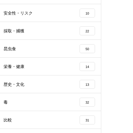
安全性・リスク
10
採取・捕獲
22
昆虫食
50
栄養・健康
14
歴史・文化
13
毒
32
比較
31