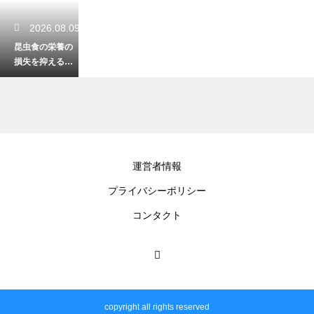
2026.08.09
昆虫食の栄養の
損失を抑える最
適な保存とは？
美味しさを長持
ちさせる裏技！
2026.08.08
運営者情報
野生のクワガタ
プライバシーポリシー
の越冬の方法！
厳しい冬を乗り
コンタクト
越える驚くべき
生命力
2026.08.08
海外の昆虫食の
copyright all rights reserved