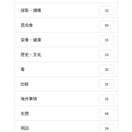
採取・捕獲
22
昆虫食
50
栄養・健康
15
歴史・文化
13
毒
32
比較
31
海外事情
15
生態
59
用語
24