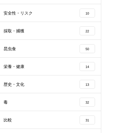
安全性・リスク
10
採取・捕獲
22
昆虫食
50
栄養・健康
14
歴史・文化
13
毒
32
比較
31