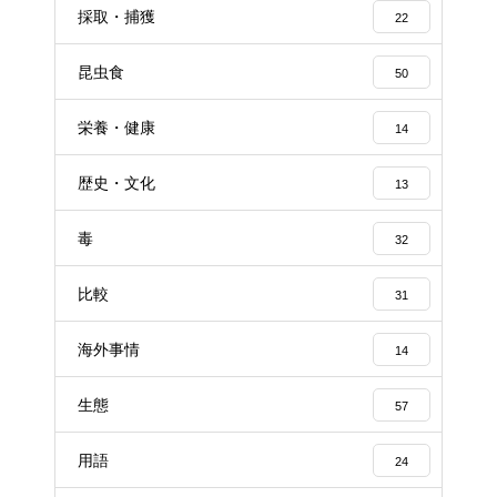
採取・捕獲
22
昆虫食
50
栄養・健康
14
歴史・文化
13
毒
32
比較
31
海外事情
14
生態
57
用語
24