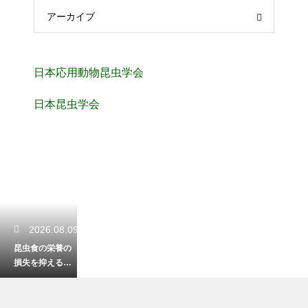
アーカイブ
日本応用動物昆虫学会
日本昆虫学会
2026.08.09
昆虫食の栄養の
損失を抑える最
適な保存とは？
美味しさを長持
ちさせる裏技！