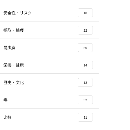
安全性・リスク
10
採取・捕獲
22
昆虫食
50
栄養・健康
14
歴史・文化
13
毒
32
比較
31