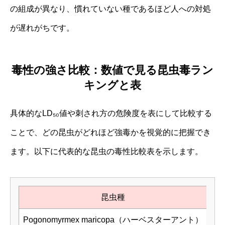
の組成が異なり、慣れていない種であるほど人への対処
が遅れがちです。
毒性の強さ比較：数値で見る昆虫毒ラン
キングと表
具体的なLD₅₀値や刺され方の危険度を表にして比較する
ことで、どの昆虫がどれほど強毒かを視覚的に把握でき
ます。以下に代表的な昆虫の毒性比較表を示します。
昆虫種
L
Pogonomyrmex maricopa（ハーベスターアント）
0.1