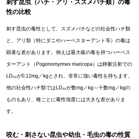
刺す昆虫（ハチ・アリ・スズメバチ類）の毒
性の比較
刺す昆虫の毒性として、スズメバチなどの社会性ハチ類
と、アリ類（特にダニやハーベスターアント等）の毒は
顕著な差があります。例えば最大級の毒を持つハーベス
ターアント（Pogonomyrmex maricopa）は静脈注射での
LD₅₀が0.12mg／kgとされ、非常に強い毒性を持ちます。
他の社会性ハチ類ではLD₅₀が数mg／kg～十数mg／kgの
ものもあり、種ごとに毒性強度には大きな差がありま
す。
咬む・刺さない昆虫や幼虫・毛虫の毒の性質