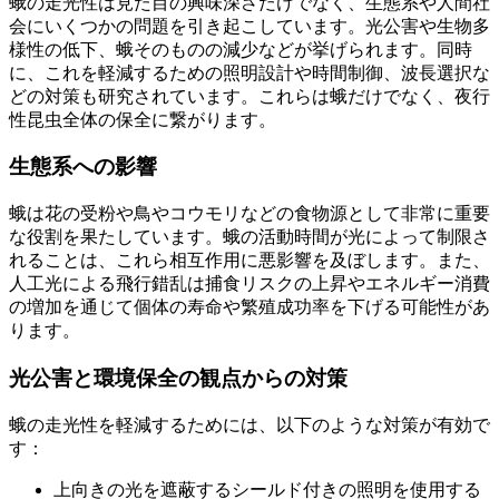
蛾の走光性は見た目の興味深さだけでなく、生態系や人間社
会にいくつかの問題を引き起こしています。光公害や生物多
様性の低下、蛾そのものの減少などが挙げられます。同時
に、これを軽減するための照明設計や時間制御、波長選択な
どの対策も研究されています。これらは蛾だけでなく、夜行
性昆虫全体の保全に繋がります。
生態系への影響
蛾は花の受粉や鳥やコウモリなどの食物源として非常に重要
な役割を果たしています。蛾の活動時間が光によって制限さ
れることは、これら相互作用に悪影響を及ぼします。また、
人工光による飛行錯乱は捕食リスクの上昇やエネルギー消費
の増加を通じて個体の寿命や繁殖成功率を下げる可能性があ
ります。
光公害と環境保全の観点からの対策
蛾の走光性を軽減するためには、以下のような対策が有効で
す：
上向きの光を遮蔽するシールド付きの照明を使用する