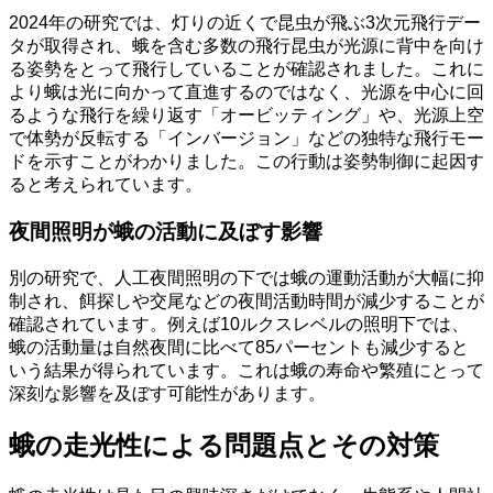
2024年の研究では、灯りの近くで昆虫が飛ぶ3次元飛行デー
タが取得され、蛾を含む多数の飛行昆虫が光源に背中を向け
る姿勢をとって飛行していることが確認されました。これに
より蛾は光に向かって直進するのではなく、光源を中心に回
るような飛行を繰り返す「オービッティング」や、光源上空
で体勢が反転する「インバージョン」などの独特な飛行モー
ドを示すことがわかりました。この行動は姿勢制御に起因す
ると考えられています。
夜間照明が蛾の活動に及ぼす影響
別の研究で、人工夜間照明の下では蛾の運動活動が大幅に抑
制され、餌探しや交尾などの夜間活動時間が減少することが
確認されています。例えば10ルクスレベルの照明下では、
蛾の活動量は自然夜間に比べて85パーセントも減少すると
いう結果が得られています。これは蛾の寿命や繁殖にとって
深刻な影響を及ぼす可能性があります。
蛾の走光性による問題点とその対策