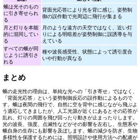
蛾は光そのもの
背面光応答により光を背に感じ、姿勢制
に引き寄せられ
御の誤作動で光周辺に飛行が集まる
る
月と灯りを本能
月のような遠方の天空ではなく、近い灯
的に混同してい
りによる明暗差が姿勢制御に誤誘導を与
る
えている
すべての蛾が同
種や波長感受性、状態によって誘引度合
じように誘引さ
いや行動が異なる
れる
まとめ
蛾の走光性の理由は、単純な光への「引き寄せ」ではなく、
「背面光応答」という姿勢制御反応の誤作動によるもので
す。蛾は夜間の飛行で、自然に空を背中に感じながら飛ぶよ
う適応してきましたが、人工光源が近くにあるとその応答が
乱れ、灯りの周囲を飛び回ったり動きが止まったりします。
光の波長、強度、点滅性などがその影響を左右し、生態系や
蛾自身の生存にも影響を及ぼします。蛾の減少を防ぎ、生物
多様性を保護するためには、照明設計や使用方法への配慮が