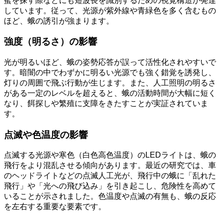
蜜を探す際などにも短波長を識別するための視覚構造が発達
しています。従って、光源が紫外線や青緑色を多く含むもの
ほど、蛾の誘引が強まります。
強度（明るさ）の影響
光が明るいほど、蛾の姿勢応答が誤って活性化されやすいで
す。暗闇の中でわずかに明るい光源でも強く錯覚を誘発し、
灯りの周囲で飛ぶ行動が生じます。また、人工照明の明るさ
がある一定のレベルを超えると、蛾の活動時間が大幅に短く
なり、餌探しや繁殖に支障をきたすことが実証されていま
す。
点滅や色温度の影響
点滅する光源や寒色（白色高色温度）のLEDライトは、蛾の
飛行をより混乱させる傾向があります。最近の研究では、車
のヘッドライトなどの点滅人工光が、飛行中の蛾に「乱れた
飛行」や「光への飛び込み」を引き起こし、危険性を高めて
いることが示されました。色温度や点滅の有無も、蛾の反応
を左右する重要な要素です。