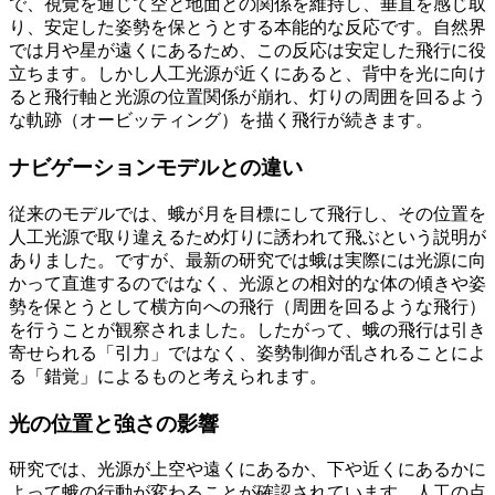
で、視覚を通じて空と地面との関係を維持し、垂直を感じ取
り、安定した姿勢を保とうとする本能的な反応です。自然界
では月や星が遠くにあるため、この反応は安定した飛行に役
立ちます。しかし人工光源が近くにあると、背中を光に向け
ると飛行軸と光源の位置関係が崩れ、灯りの周囲を回るよう
な軌跡（オービッティング）を描く飛行が続きます。
ナビゲーションモデルとの違い
従来のモデルでは、蛾が月を目標にして飛行し、その位置を
人工光源で取り違えるため灯りに誘われて飛ぶという説明が
ありました。ですが、最新の研究では蛾は実際には光源に向
かって直進するのではなく、光源との相対的な体の傾きや姿
勢を保とうとして横方向への飛行（周囲を回るような飛行）
を行うことが観察されました。したがって、蛾の飛行は引き
寄せられる「引力」ではなく、姿勢制御が乱されることによ
る「錯覚」によるものと考えられます。
光の位置と強さの影響
研究では、光源が上空や遠くにあるか、下や近くにあるかに
よって蛾の行動が変わることが確認されています。人工の点