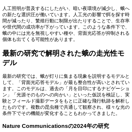
人工照明が普及するにしたがい、暗い夜環境が減少し、蛾へ
の新たな選択圧が働いています。人工光の影響で餌を探す時
間が減ったり、繁殖行動に制限が出たりすることで、生存率
や世代間の成功率が下がっています。このような条件下で、
蛾の中には光を無視しやすい種や、背面光応答が抑制される
個体も出てくる可能性があります。
最新の研究で解明された蛾の走光性モ
デル
最新の研究では、蛾が灯りに集まる現象を説明するモデルと
して、「背面光応答モデル」が最も整合性が高いとされてい
ます。このモデルは、過去の「月を目印にするナビゲーショ
ン」「光源そのものへの向かい」といった仮説を検証し、実
験とフィールド撮影データをもとに正確な飛行軌跡を解析し
たものです。複数の昆虫種で共通して観察され、様々な光の
条件下でその機能が変化することもわかってきました。
Nature Communicationsの2024年の研究