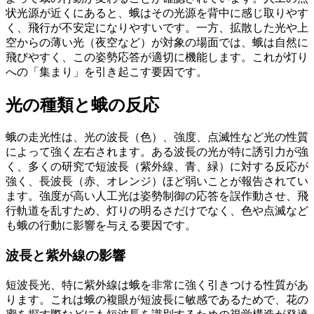
状光源が近くにあると、蛾はその光源を背中に感じ取りやす
く、飛行が不安定になりやすいです。一方、拡散した光や上
空からの薄い光（夜空など）が対象の場面では、蛾は自然に
飛びやすく、この姿勢応答が適切に機能します。これが灯り
への「集まり」を引き起こす要因です。
光の種類と蛾の反応
蛾の走光性は、光の波長（色）、強度、点滅性など光の性質
によって強く左右されます。ある波長の光が特に誘引力が強
く、多くの研究で短波長（紫外線、青、緑）に対する反応が
強く、長波長（赤、オレンジ）ほど弱いことが報告されてい
ます。強度が高い人工光は姿勢制御の応答を誤作動させ、飛
行軌道を乱すため、灯りの明るさだけでなく、色や点滅など
も蛾の行動に影響を与える要因です。
波長と紫外線の影響
短波長光、特に紫外線は蛾を非常に強く引きつける性質があ
ります。これは蛾の複眼が短波長に敏感であるためで、花の