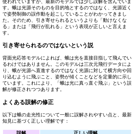
使われていますが、最新のモデルでは少し誤解を含んでいま
す。蛾は光源そのものを目的地とするのではなく、光源近く
で姿勢制御の誤作動を起こしていることがわかってきまし
た。そのため、引き寄せられるというよりも「動けなくな
る」または「飛行が乱れる」という表現が正しいと言えま
す。
引き寄せられるのではないという説
背面光応答モデルによれば、蛾は光を直接目指して飛んでい
るわけではありません。このモデルは三次元飛行データによ
り、蛾が光源へ直進するのではなく光源に対して横方向や回
り込むように飛ぶこと、姿勢が傾くことなどを定量的に示し
ています。これにより、「蛾は光に真っ直ぐ飛ぶ」という誤
解が修正されつつあります。
よくある誤解の修正
以下は蛾の走光性について一般に誤解されやすい点と、最新
知見に基づく正しい理解です：
誤解
正しい理解