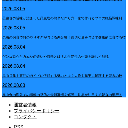
2026.08.05
昆虫食の旨味が詰まった昆虫塩の簡単な作り方！家で作れるプロの絶品調味料
2026.08.05
昆虫の飼育で餌のやりすぎが与える悪影響！適切な量を与えて健康的に育てる技
2026.08.04
ゲンゴロウとガムシの違いや特徴とは？水生昆虫の生態を詳しく解説
2026.08.04
昆虫採集を専門のガイドに依頼する魅力とは？大物を確実に捕獲する驚きの技
2026.08.03
昆虫食の海外での情報の発信と最新事情を解説！世界が注目する驚きの流行！
運営者情報
プライバシーポリシー
コンタクト
RSS