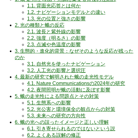
1.1.
背面光応答とは何か
1.2.
ナビゲーションモデルとの違い
1.3.
光の位置と強さの影響
2.
光の種類と蛾の反応
2.1.
波長と紫外線の影響
2.2.
強度（明るさ）の影響
2.3.
点滅や色温度の影響
3.
生態的・進化的背景：なぜそのような反応が残った
のか
3.1.
自然光を使ったナビゲーション
3.2.
人工光の影響と選択圧
4.
最新の研究で解明された蛾の走光性モデル
4.1.
Nature Communicationsの2024年の研究
4.2.
夜間照明が蛾の活動に及ぼす影響
5.
蛾の走光性による問題点とその対策
5.1.
生態系への影響
5.2.
光公害と環境保全の観点からの対策
5.3.
未来への研究の方向性
6.
蛾の光への誤ったイメージと正しい理解
6.1.
引き寄せられるのではないという説
6.2.
よくある誤解の修正