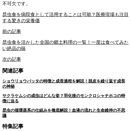
不可欠です。
昆虫食を病院食として活用することは可能？医療現場も注目
する驚きの栄養価
前の記事
昆虫食を活かした全国の郷土料理の一覧！一度は食べてみた
い絶品の味
次の記事
関連記事
ショウリョウバッタの特徴と成長過程を解説！脱皮を繰り返す成長
の神秘
サクラケムシの成虫はどんな姿？羽化後のモンクロシャチホコの特
徴に迫る
昆虫の循環器系の仕組みを徹底解説！血液の流れと生命維持の不思
議
特集記事