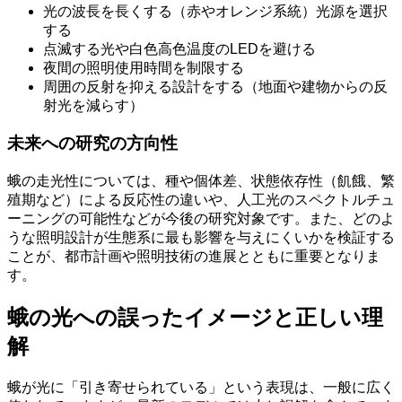
光の波長を長くする（赤やオレンジ系統）光源を選択
する
点滅する光や白色高色温度のLEDを避ける
夜間の照明使用時間を制限する
周囲の反射を抑える設計をする（地面や建物からの反
射光を減らす）
未来への研究の方向性
蛾の走光性については、種や個体差、状態依存性（飢餓、繁
殖期など）による反応性の違いや、人工光のスペクトルチュ
ーニングの可能性などが今後の研究対象です。また、どのよ
うな照明設計が生態系に最も影響を与えにくいかを検証する
ことが、都市計画や照明技術の進展とともに重要となりま
す。
蛾の光への誤ったイメージと正しい理
解
蛾が光に「引き寄せられている」という表現は、一般に広く