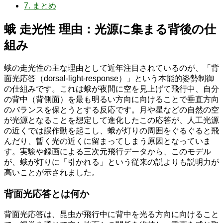
7.
まとめ
蛾 走光性 理由：光源に集まる背後の仕
組み
蛾の走光性の主な理由として近年注目されているのが、「背
面光応答（dorsal‐light‐response）」という本能的姿勢制御
の仕組みです。これは蛾が夜間に空を見上げて飛行中、自分
の背中（背側面）を最も明るい方向に向けることで垂直方向
のバランスを保とうとする反応です。月や星などの自然の空
が光源となることを想定して進化したこの応答が、人工光源
の近くでは誤作動を起こし、蛾が灯りの周囲をぐるぐると飛
んだり、暫く光の近くに留まってしまう原因となっていま
す。実験や録画による三次元飛行データから、このモデル
が、蛾が灯りに「引かれる」という従来の説よりも説明力が
高いことが示されました。
背面光応答とは何か
背面光応答は、昆虫が飛行中に背中を光る方向に向けること