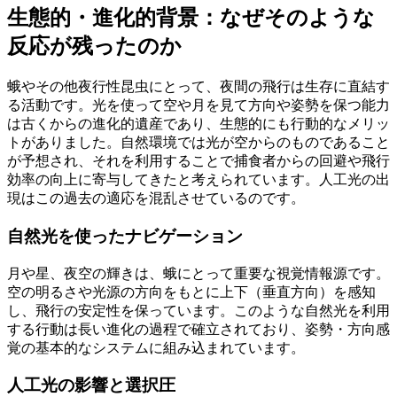
生態的・進化的背景：なぜそのような
反応が残ったのか
蛾やその他夜行性昆虫にとって、夜間の飛行は生存に直結す
る活動です。光を使って空や月を見て方向や姿勢を保つ能力
は古くからの進化的遺産であり、生態的にも行動的なメリッ
トがありました。自然環境では光が空からのものであること
が予想され、それを利用することで捕食者からの回避や飛行
効率の向上に寄与してきたと考えられています。人工光の出
現はこの過去の適応を混乱させているのです。
自然光を使ったナビゲーション
月や星、夜空の輝きは、蛾にとって重要な視覚情報源です。
空の明るさや光源の方向をもとに上下（垂直方向）を感知
し、飛行の安定性を保っています。このような自然光を利用
する行動は長い進化の過程で確立されており、姿勢・方向感
覚の基本的なシステムに組み込まれています。
人工光の影響と選択圧