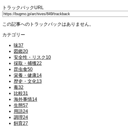
トラックバックURL
この記事へのトラックバックはありません。
カテゴリー
味
37
図鑑
20
安全性・リスク
10
採取・捕獲
22
昆虫食
50
栄養・健康
14
歴史・文化
13
毒
32
比較
31
海外事情
14
生態
57
用語
24
調理
24
飼育
27