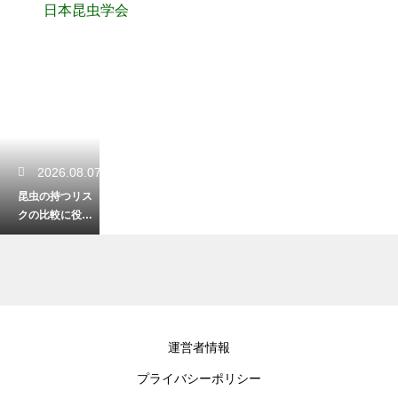
日本昆虫学会
2026.08.07
昆虫の持つリス
クの比較に役立
つサイト！自然
の中で安全に遊
ぶための知識
2026.08.06
運営者情報
カブトムシの味
プライバシーポリシー
は土のようって
本当？腐葉土を