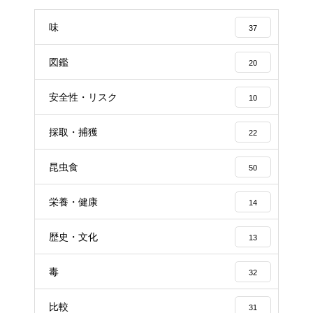
味
37
図鑑
20
安全性・リスク
10
採取・捕獲
22
昆虫食
50
栄養・健康
14
歴史・文化
13
毒
32
比較
31