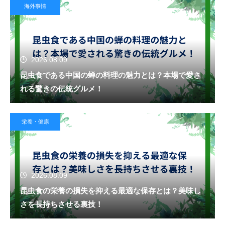
海外事情
2026.08.09
昆虫食である中国の蝉の料理の魅力とは？本場で愛さ
れる驚きの伝統グルメ！
栄養・健康
2026.08.09
昆虫食の栄養の損失を抑える最適な保存とは？美味し
さを長持ちさせる裏技！