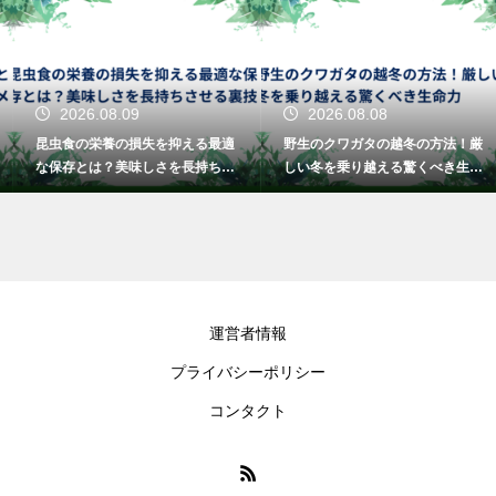
2026.08.09
2026.08.08
昆虫食の栄養の損失を抑える最適
野生のクワガタの越冬の方法！厳
な保存とは？美味しさを長持ちさ
しい冬を乗り越える驚くべき生命
せる裏技！
力
運営者情報
プライバシーポリシー
コンタクト