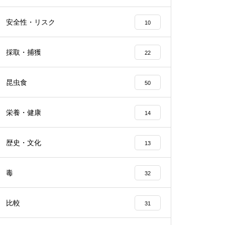
安全性・リスク
10
採取・捕獲
22
昆虫食
50
栄養・健康
14
歴史・文化
13
毒
32
比較
31