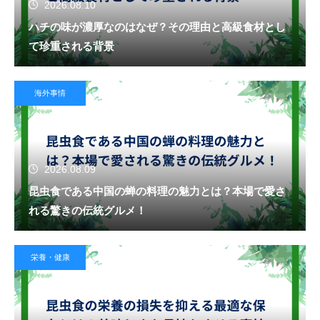
2026.08.10
ハチの味が濃厚なのはなぜ？その理由と高級食材とし
て珍重される背景
海外事情
2026.08.09
昆虫食である中国の蝉の料理の魅力とは？本場で愛さ
れる驚きの伝統グルメ！
栄養・健康