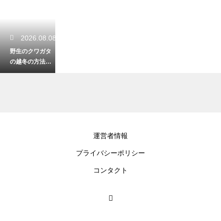
2026.08.08
野生のクワガタ
の越冬の方法！
厳しい冬を乗り
越える驚くべき
生命力
2026.08.08
運営者情報
海外の昆虫食の
プライバシーポリシー
伝統と絶品料理
の魅力とは？世
コンタクト
界中で愛される
驚きのグルメ！
2026.08.07