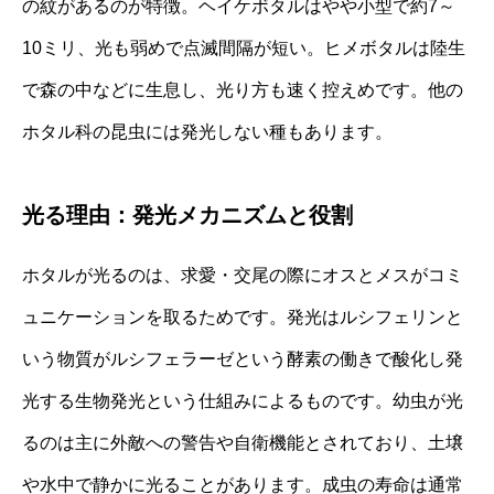
の紋があるのが特徴。ヘイケボタルはやや小型で約7～
10ミリ、光も弱めで点滅間隔が短い。ヒメボタルは陸生
で森の中などに生息し、光り方も速く控えめです。他の
ホタル科の昆虫には発光しない種もあります。
光る理由：発光メカニズムと役割
ホタルが光るのは、求愛・交尾の際にオスとメスがコミ
ュニケーションを取るためです。発光はルシフェリンと
いう物質がルシフェラーゼという酵素の働きで酸化し発
光する生物発光という仕組みによるものです。幼虫が光
るのは主に外敵への警告や自衛機能とされており、土壌
や水中で静かに光ることがあります。成虫の寿命は通常