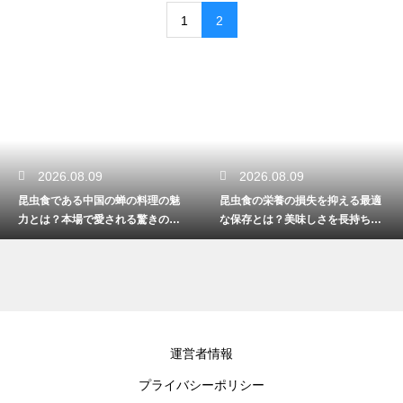
1
2
2026.08.09
2026.08.09
昆虫食である中国の蝉の料理の魅
昆虫食の栄養の損失を抑える最適
力とは？本場で愛される驚きの伝
な保存とは？美味しさを長持ちさ
統グルメ！
せる裏技！
運営者情報
プライバシーポリシー